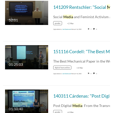
141209 Rentschler: "Social
Media
Social
Media
and Feminist Activism against Rap
52:01
gender
+2 Mer
Uppladdad av
Jon Svensson
februari 4e, 2020
7
0
151116 Cordell: "The Best Mechanical Pap
01:25:03
digital humanities
+4 Mer
Uppladdad av
Jon Svensson
februari 4e, 2020
5
0
140311 Cárdenas
Post Digital
Media
: From the Transreal t
01:10:40
gender
+4 Mer