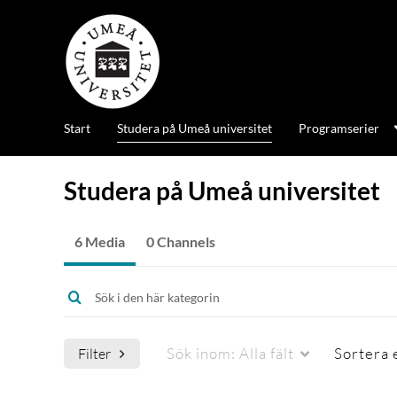
Start
Studera på Umeå universitet
Programserier
Studera på Umeå universitet
6 Media
0 Channels
Sök inom:
Alla fält
Sortera 
Filter