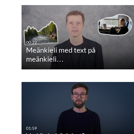
00:22
Meänkieli med text på
meänkieli…
01:59