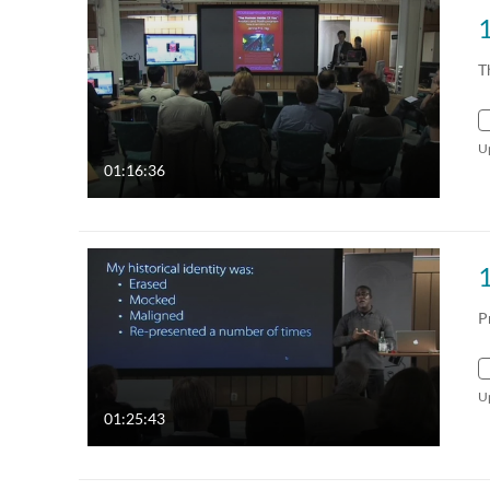
T
U
01:16:36
P
U
01:25:43