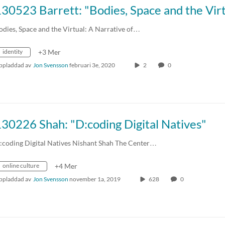
odies, Space and the Virtual: A Narrative of…
identity
+3 Mer
ppladdad av
Jon Svensson
februari 3e, 2020
2
0
30226 Shah: "D:coding Digital Natives"
:coding Digital Natives Nishant Shah The Center…
online culture
+4 Mer
ppladdad av
Jon Svensson
november 1a, 2019
628
0