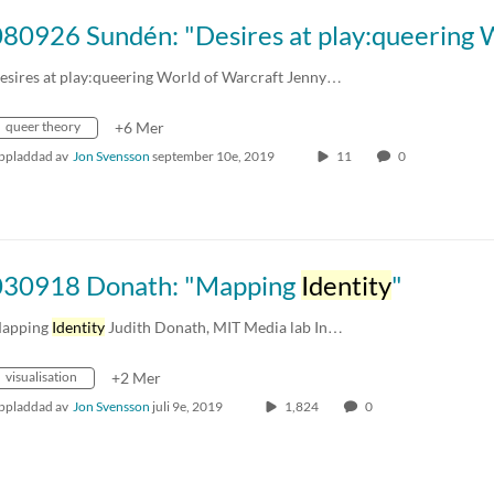
esires at play:queering World of Warcraft Jenny…
queer theory
+6 Mer
ppladdad av
Jon Svensson
september 10e, 2019
11
0
030918 Donath: "Mapping
Identity
"
apping
Identity
Judith Donath, MIT Media lab In…
visualisation
+2 Mer
ppladdad av
Jon Svensson
juli 9e, 2019
1,824
0