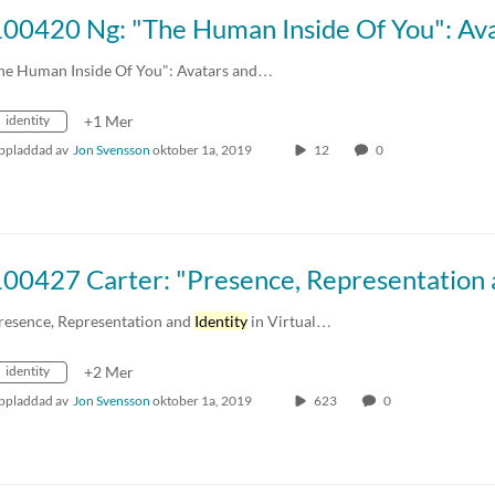
he Human Inside Of You": Avatars and…
identity
+1 Mer
ppladdad av
Jon Svensson
oktober 1a, 2019
12
0
resence, Representation and
Identity
in Virtual…
identity
+2 Mer
ppladdad av
Jon Svensson
oktober 1a, 2019
623
0