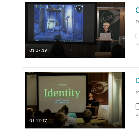
D
U
01:07:19
M
U
01:17:17