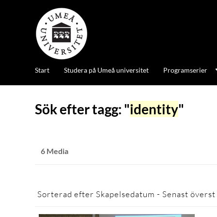
Start
Studera på Umeå universitet
Programserier
Sök efter tagg: "
identity
"
6 Media
Sorterad efter
Skapelsedatum - Senast överst