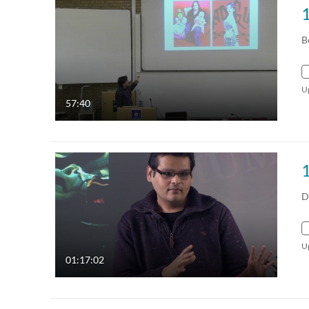
B
U
57:40
1
D
U
01:17:02