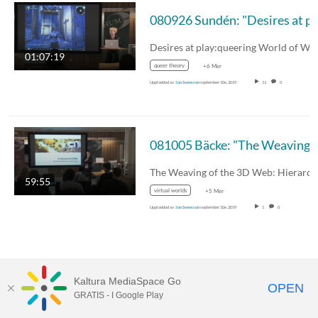
080926 Sundén:
01:07:19
queer theory
+6 Mer
Uppladdad av
Jon Svensson
september 10e, 2019
11
0
081005 Bäcke: "The Weaving of the 3D Web: Hierarchies and S
59:55
virtual worlds
+5 Mer
Uppladdad av
Jon Svensson
september 10e, 2019
1
0
Kaltura MediaSpace Go
OPEN
GRATIS - I Google Play
Tillgänglighet på UMU