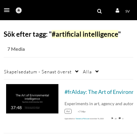
SV
Sök efter tagg: "
#artificial intelligence
"
7 Media
Skapelsedatum - Senast överst
Alla
#frAIday: The A
37:48
#ai
+7 Mer
Uppladdad av
Veronica Pålsson
november 7e, 2023
20
0