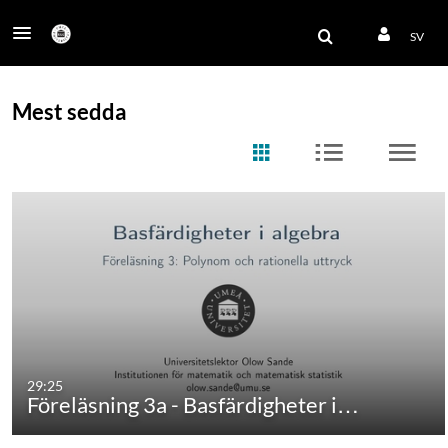
SV
Mest sedda
29:25
Föreläsning 3a - Basfärdigheter i…