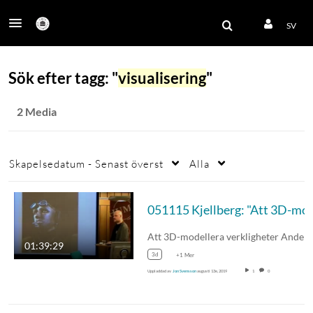
SV
Sök efter tagg: "
visualisering
"
2 Media
Skapelsedatum - Senast överst
Alla
051115 Kjellberg: "Att 3
01:39:29
3d
+1 Mer
Uppladdad av
Jon Svensson
augusti 13e, 2019
1
0