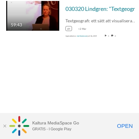
030320 Lindgren: "Textge
Textgeografi: ett sätt att visualisera…
59:43
gis
+2 Mer
Uppladdad av
Jon Svensson
juli 8e, 2019
4
0
Kaltura MediaSpace Go
OPEN
GRATIS - I Google Play
Tillgänglighet på UMU