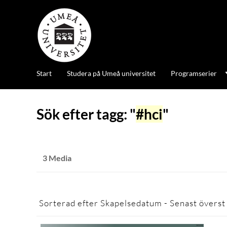
Start
Studera på Umeå universitet
Programserier
Sök efter tagg: "
#hci
"
3 Media
Sorterad efter
Skapelsedatum - Senast överst