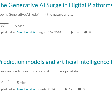
ow is Generative AI redefining the nature and…
#ai
+5 Mer
ppladdad av
Anna Lindström
augusti 15e, 2024
16
0
ow can prediction models and AI improve prostate…
#ai
+15 Mer
ppladdad av
Anna Lindström
juni 4e, 2024
12
0