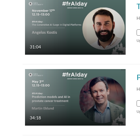
H
U
31:04
H
U
34:18