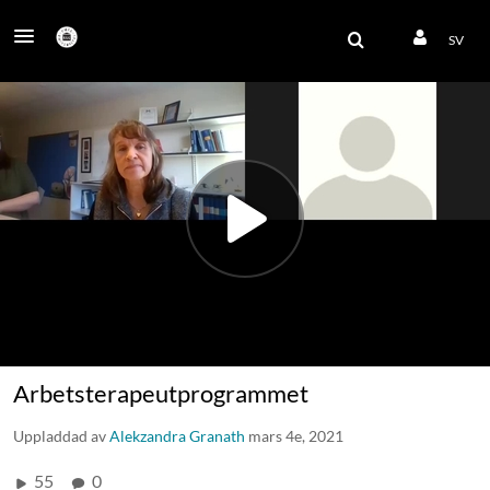
SV
Arbetsterapeutprogrammet
Uppladdad av
Alekzandra Granath
mars 4e, 2021
55
0