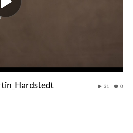
tin_Hardstedt
31
0