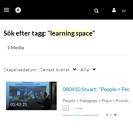
SV
Sök efter tagg: "
learning space
"
1 Media
Skapelsedatum - Senast överst
Alla
People + Pedagogy + Place = Possibilities:…
01:42:21
ict
+4 Mer
Uppladdad av
Jon Svensson
september 10e, 2019
662
0