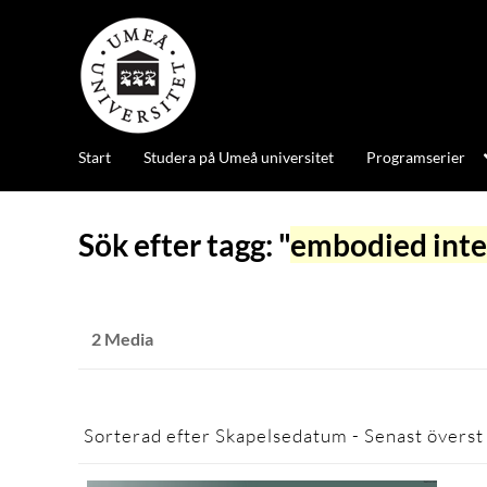
Start
Studera på Umeå universitet
Programserier
Sök efter tagg: "
embodied inter
2 Media
Sorterad efter
Skapelsedatum - Senast överst