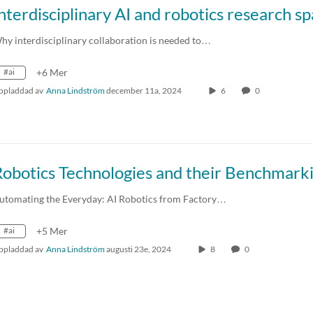
hy interdisciplinary collaboration is needed to…
#ai
+6 Mer
ppladdad av
Anna Lindström
december 11a, 2024
6
0
utomating the Everyday: AI Robotics from Factory…
#ai
+5 Mer
ppladdad av
Anna Lindström
augusti 23e, 2024
8
0