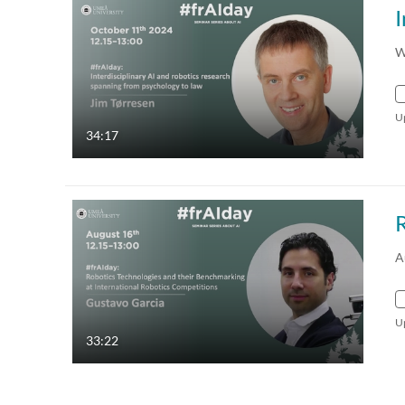
W
U
34:17
A
U
33:22