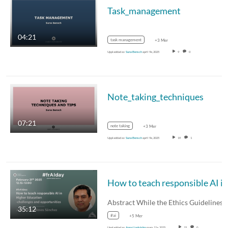
Task_management
04:21
task management
+3 Mer
Uppladdad av
Suna Bensch
april 9e, 2025
9
0
Note_taking_techniques
07:21
note taking
+3 Mer
Uppladdad av
Suna Bensch
april 9e, 2025
19
1
35:12
#ai
+5 Mer
Uppladdad av
Anna Lindström
mars 11a, 2025
15
0