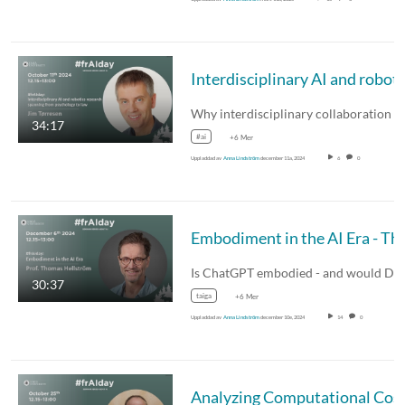
Interdisciplin
34:17
#ai
+6 Mer
Uppladdad av
Anna Lindström
december 11a, 2024
6
0
Embodiment in the AI 
30:37
taiga
+6 Mer
Uppladdad av
Anna Lindström
december 10e, 2024
14
0
Analyzing Computational Cost